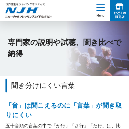
enu
お近くの販売店を探す
NJH ニュージャパンヒヤリングエイド株式会社
専門家の説明や試聴、聞き比べで
納得
聞き分けにくい言葉
「音」は聞こえるのに「言葉」が聞き取
りにくい
五十音順の言葉の中で「か行」「さ行」「た行」は、比