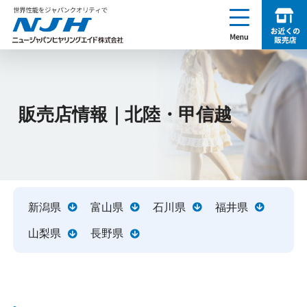
enu
お近くの販売店を探す
NJH ニュージャパンヒヤリングエイド株式会社
販売店情報｜北陸・甲信越
新潟県
富山県
石川県
福井県
山梨県
長野県